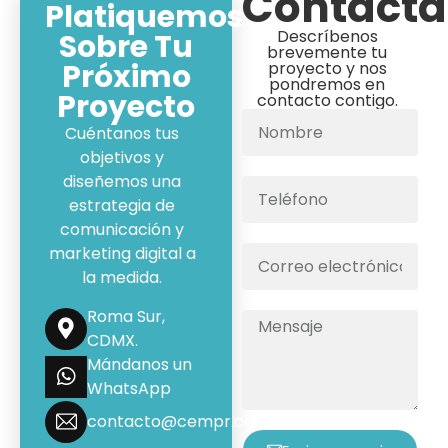
Contáct
Platiquemos
Descríbenos
Sobre Tu
brevemente tu
Próximo
proyecto y nos
pondremos en
Proyecto
contacto contigo.
Cuéntanos tus
objetivos y
diseñemos una
estrategia de
comunicación y
marketing digital a
la medida.
Roma Sur,
CDMX.
Mándanos un
WhatsApp
contacto@cempr.com.mx