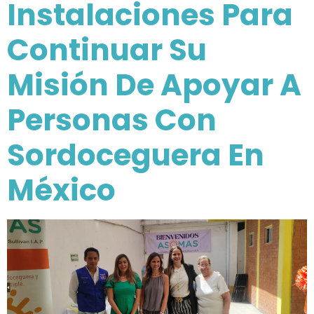
Instalaciones Para
Continuar Su
Misión De Apoyar A
Personas Con
Sordoceguera En
México