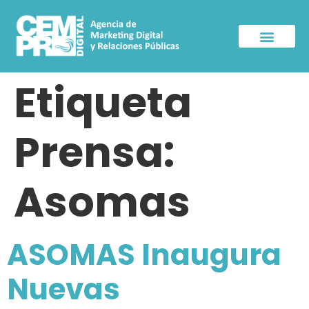
Sala de Prensa
Etiqueta
Prensa:
Asomas
ASOMAS Inaugura
Nuevas