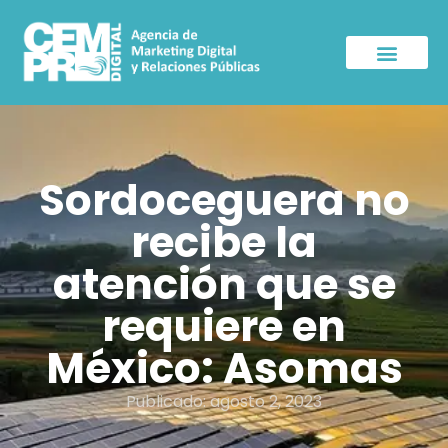
Sala de Prensa
Sordoceguera no
recibe la
atención que se
requiere en
México: Asomas
Publicado:
agosto 2, 2023