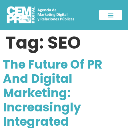
About Us
Press Room
Contact Us
Tag:
SEO
The Future Of PR
And Digital
Marketing:
Increasingly
Integrated