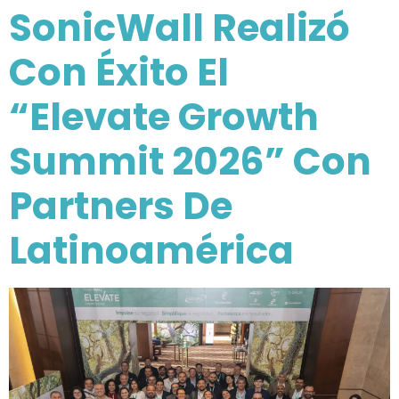
SonicWall Realizó
Con Éxito El
“Elevate Growth
Summit 2026” Con
Partners De
Latinoamérica