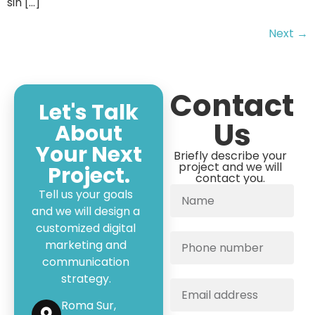
sin […]
Next
→
Contact
Let's Talk
Us
About
Your Next
Briefly describe your
project and we will
Project.
contact you.
Tell us your goals
and we will design a
customized digital
marketing and
communication
strategy.
Roma Sur,