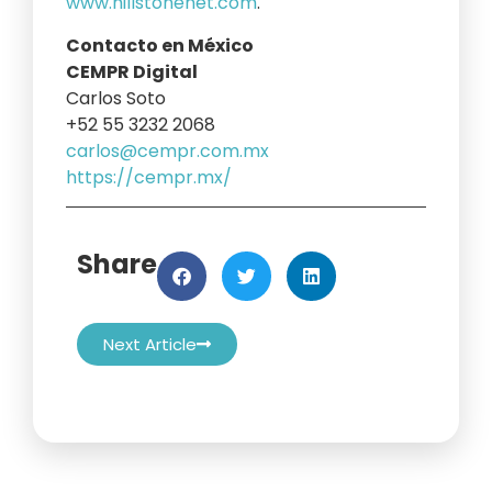
www.hillstonenet.com
.
Contacto en México
CEMPR Digital
Carlos Soto
+52 55 3232 2068
carlos@cempr.com.mx
https://cempr.mx/
Share
Next Article