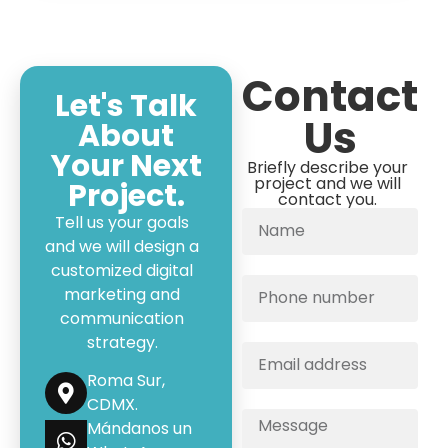
Contact
Let's Talk
Us
About
Your Next
Briefly describe your
project and we will
Project.
contact you.
Tell us your goals
and we will design a
customized digital
marketing and
communication
strategy.
Roma Sur,
CDMX.
Mándanos un