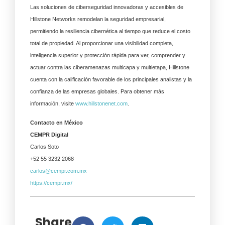
Las soluciones de ciberseguridad innovadoras y accesibles de
Hillstone Networks remodelan la seguridad empresarial,
permitiendo la resiliencia cibernética al tiempo que reduce el costo
total de propiedad. Al proporcionar una visibilidad completa,
inteligencia superior y protección rápida para ver, comprender y
actuar contra las ciberamenazas multicapa y multietapa, Hillstone
cuenta con la calificación favorable de los principales analistas y la
confianza de las empresas globales. Para obtener más
información, visite
www.hillstonenet.com
.
Contacto en México
CEMPR Digital
Carlos Soto
+52 55 3232 2068
carlos@cempr.com.mx
https://cempr.mx/
Share