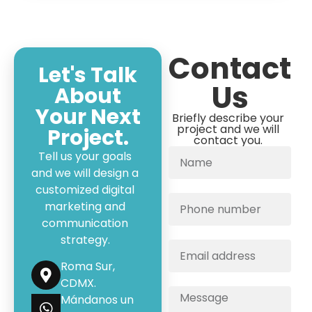
Contact
Let's Talk
Us
About
Your Next
Briefly describe your
project and we will
Project.
contact you.
Tell us your goals
and we will design a
customized digital
marketing and
communication
strategy.
Roma Sur,
CDMX.
Mándanos un