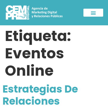
Sala de Prensa
Etiqueta:
Eventos
Online
Estrategias De
Relaciones