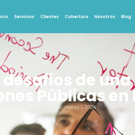
nicio
Servicios
Clientes
Cobertura
Nosotros
Blog
s desafíos de una
ones Públicas en
Publicado:
marzo 1, 2024