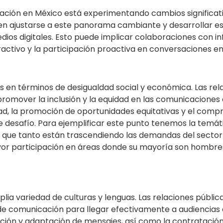
ación en México está experimentando cambios significativo
ben ajustarse a este panorama cambiante y desarrollar es
ios digitales. Esto puede implicar colaboraciones con inf
ctivo y la participación proactiva en conversaciones en 
os en términos de desigualdad social y económica. Las rel
promover la inclusión y la equidad en las comunicaciones
idad, la promoción de oportunidades equitativas y el c
 desafío. Para ejemplificar este punto tenemos la temá
r que tanto están trascendiendo las demandas del sector 
ayor participación en áreas donde su mayoría son hombre
lia variedad de culturas y lenguas. Las relaciones públic
 de comunicación para llegar efectivamente a audiencias 
ucción y adaptación de mensajes, así como la contrataci