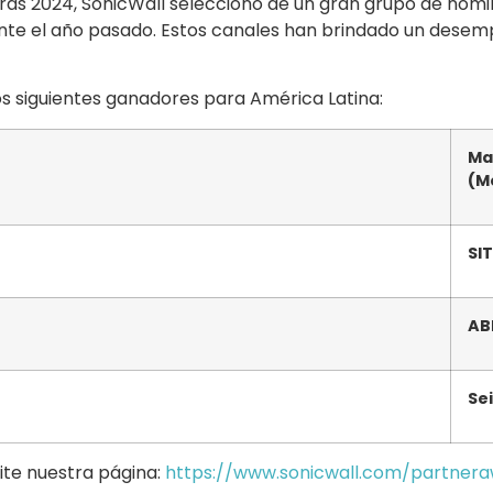
rds 2024, SonicWall seleccionó de un gran grupo de nomi
te el año pasado. Estos canales han brindado un desem
s siguientes ganadores para América Latina:
Ma
(M
SI
AB
Se
ite nuestra página:
https://www.sonicwall.com/
partnera