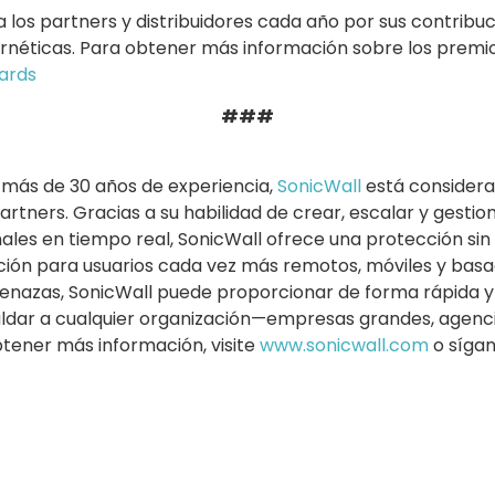
 los partners y distribuidores cada año por sus contribu
ernéticas. Para obtener más información sobre los premi
ards
###
más de 30 años de experiencia,
SonicWall
está considera
rtners. Gracias a su habilidad de crear, escalar y gestio
nales en tiempo real, SonicWall ofrece una protección sin
ición para usuarios cada vez más remotos, móviles y basa
menazas, SonicWall puede proporcionar de forma rápida 
ldar a cualquier organización—empresas grandes, age
btener más información, visite
www.sonicwall.com
o síga