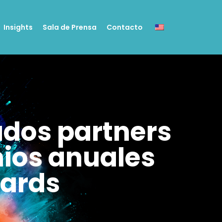
Insights
Sala de Prensa
Contacto
ados partners
mios anuales
wards