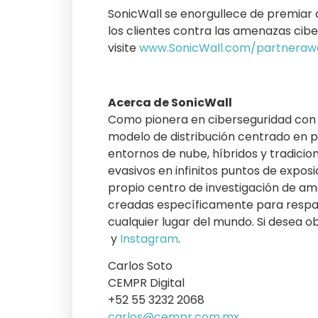
SonicWall se enorgullece de premiar a
los clientes contra las amenazas cib
visite
www.SonicWall.com/
partneraw
Acerca de SonicWall
Como pionera en ciberseguridad con 
modelo de distribución centrado en pa
entornos de nube, híbridos y tradicio
evasivos en infinitos puntos de expos
propio centro de investigación de a
creadas específicamente para respa
cualquier lugar del mundo. Si desea o
y
Instagram
.
Carlos Soto
CEMPR Digital
+52 55 3232 2068
carlos@cempr.com.mx