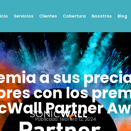
nicio
Servicios
Clientes
Cobertura
Nosotros
Blog
emia a sus preci
dores con los pre
cWall Partner A
Publicado:
febrero 12, 2024