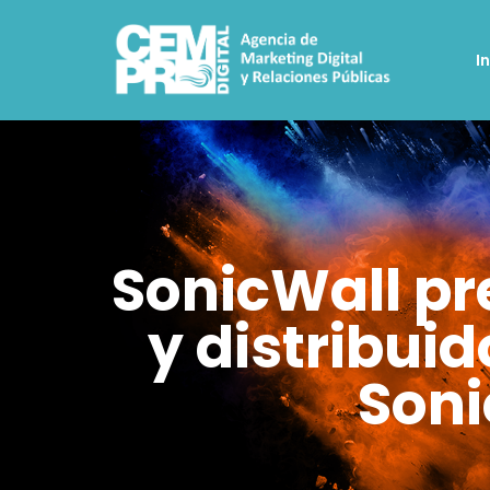
I
SonicWall pr
y distribui
Soni