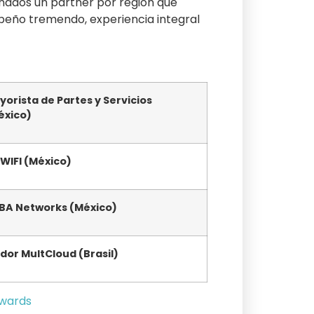
nados un partner por región que
peño tremendo, experiencia integral
yorista de Partes y Servicios
éxico)
TWIFI (México)
BA Networks (México)
idor MultCloud (Brasil)
wards