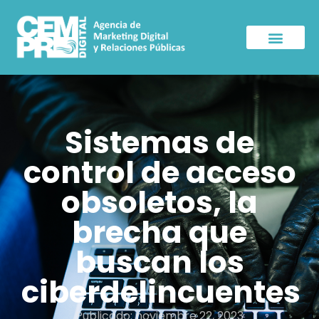
Sala de Prensa
Sistemas de
control de acceso
obsoletos, la
brecha que
buscan los
ciberdelincuentes
Publicado:
noviembre 22, 2023