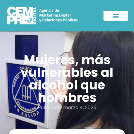
Sala de Prensa
Mujeres, más
vulnerables al
alcohol que
hombres
Publicado:
marzo 4, 2025