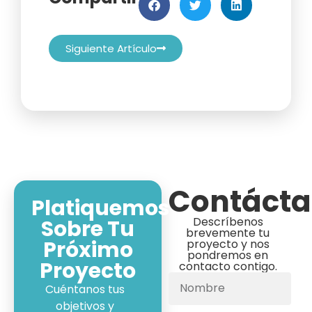
Siguiente Artículo
Contáct
Platiquemos
Descríbenos
Sobre Tu
brevemente tu
Próximo
proyecto y nos
pondremos en
Proyecto
contacto contigo.
Cuéntanos tus
objetivos y