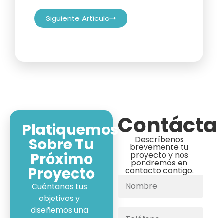
Siguiente Artículo
Contáct
Platiquemos
Descríbenos
Sobre Tu
brevemente tu
Próximo
proyecto y nos
pondremos en
Proyecto
contacto contigo.
Cuéntanos tus
objetivos y
diseñemos una