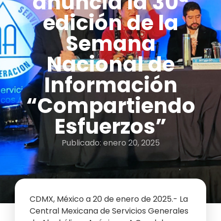
anuncia la 30ª
edición de la
Semana
Nacional de
Información
“Compartiendo
Esfuerzos”
Publicado:
enero 20, 2025
CDMX, México a 20 de enero de 2025.- La
Central Mexicana de Servicios Generales