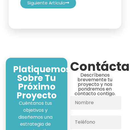
Siguiente Artículo
Contáct
Platiquemos
Descríbenos
Sobre Tu
brevemente tu
Próximo
proyecto y nos
pondremos en
Proyecto
contacto contigo.
Cuéntanos tus
objetivos y
diseñemos una
estrategia de