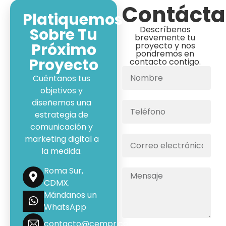
Contáct
Platiquemos
Descríbenos
Sobre Tu
brevemente tu
Próximo
proyecto y nos
pondremos en
Proyecto
contacto contigo.
Cuéntanos tus
objetivos y
diseñemos una
estrategia de
comunicación y
marketing digital a
la medida.
Roma Sur,
CDMX.
Mándanos un
WhatsApp
contacto@cempr.com.mx