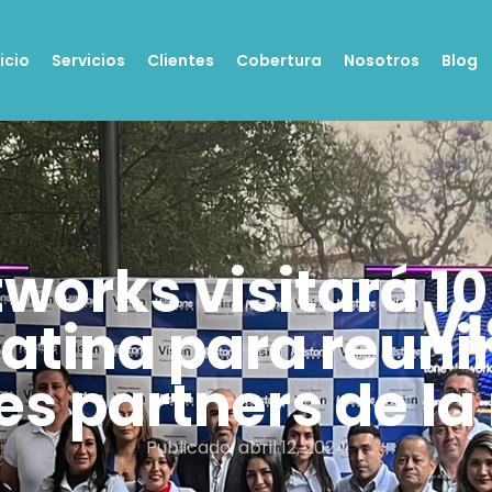
nicio
Servicios
Clientes
Cobertura
Nosotros
Blog
tworks visitará 1
atina para reunir
s partners de la
Publicado:
abril 12, 2024