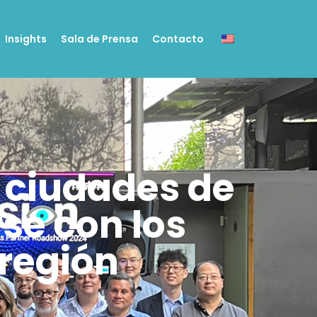
Insights
Sala de Prensa
Contacto
0 ciudades de
se con los
 región