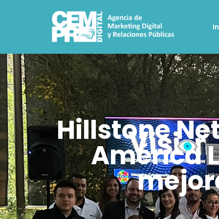
I
Hillstone Ne
América L
mejore