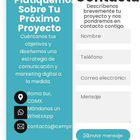
Platiquemos
Descríbenos
Sobre Tu
brevemente tu
Próximo
proyecto y nos
pondremos en
Proyecto
contacto contigo.
Cuéntanos tus
objetivos y
diseñemos una
estrategia de
comunicación y
marketing digital a
la medida.
Roma Sur,
CDMX.
Mándanos un
WhatsApp
contacto@cempr.com.mx
Enviar mensaje