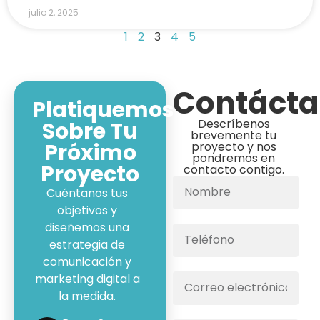
julio 2, 2025
1
2
3
4
5
Contáct
Platiquemos
Descríbenos
Sobre Tu
brevemente tu
Próximo
proyecto y nos
pondremos en
Proyecto
contacto contigo.
Cuéntanos tus
objetivos y
diseñemos una
estrategia de
comunicación y
marketing digital a
la medida.